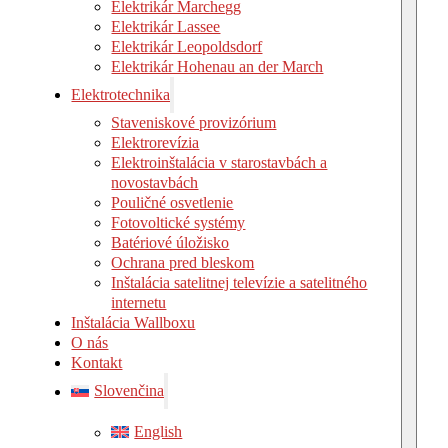
Elektrikár Marchegg
Elektrikár Lassee
Elektrikár Leopoldsdorf
Elektrikár Hohenau an der March
Elektrotechnika
Staveniskové provizórium
Elektrorevízia
Elektroinštalácia v starostavbách a
novostavbách
Pouličné osvetlenie
Fotovoltické systémy
Batériové úložisko
Ochrana pred bleskom
Inštalácia satelitnej televízie a satelitného
internetu
Inštalácia Wallboxu
O nás
Kontakt
Slovenčina
English