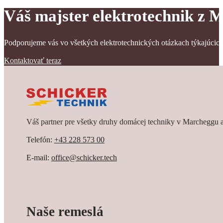
Váš majster elektrotechnik z 
Energetické spoločenstvo vám umožňuje využívať vlastnú vyrobenú e
Ponúkame vám komplexné poradenstvo.
Podporujeme vás vo všetkých elektrotechnických otázkach týkajúci
Kontaktovať teraz
Váš partner pre všetky druhy domácej techniky v Marcheggu a
Telefón:
+43 228 573 00
E-mail:
office@schicker.tech
Naše remeslá