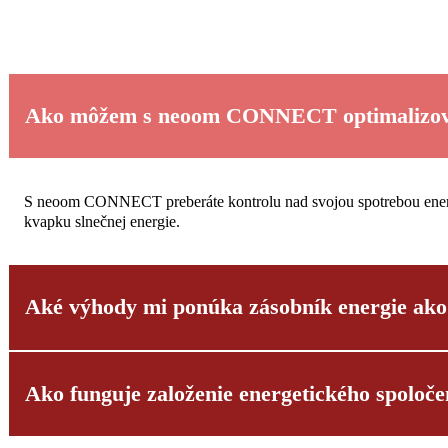
Kontaktujte nás teraz
Ako môžem s neoom CONNECT optimalizovať
S neoom CONNECT preberáte kontrolu nad svojou spotrebou energie. 
kvapku slnečnej energie.
Aké výhody mi ponúka zásobník energie 
Ako funguje založenie energetického spoloče
neoom KJUUBE je viac než len jednoduché batériové úložisko; zabe
integrovanou funkciou záložného napájania získate maximálnu flex