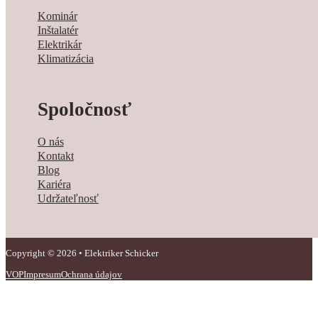
Kominár
Inštalatér
Elektrikár
Klimatizácia
Spoločnosť
O nás
Kontakt
Blog
Kariéra
Udržateľnosť
Copyright © 2026 • Elektriker Schicker
VOP
Impresum
Ochrana údajov