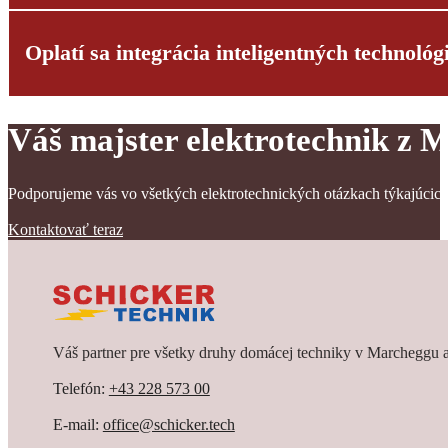
Oplatí sa integrácia inteligentných technológ
Trvanie závisí od rozsahu prác a veľkosti budovy. Rodinné domy sa
obdobiami.
Váš majster elektrotechnik z 
Áno, pretože inteligentné technológie zvyšujú komfort a energetic
ako do novostavby, tak aj pri rekonštrukcii starého domu. Radi
sa napriek tomu rozhodujú pre tradičné systémy, pretože oblasť int
Podporujeme vás vo všetkých elektrotechnických otázkach týkajúci
Kontaktovať teraz
Váš partner pre všetky druhy domácej techniky v Marcheggu a
Telefón:
+43 228 573 00
E-mail:
office@schicker.tech