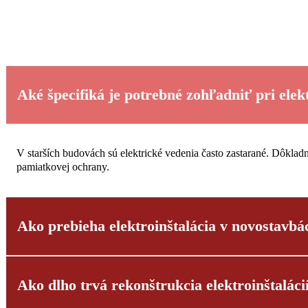
Kontaktovať teraz
Aké špecifiká je potrebné zohľadniť pri elek
V starších budovách sú elektrické vedenia často zastarané. Dôklad
pamiatkovej ochrany.
Ako prebieha elektroinštalácia v novostavbá
Ako dlho trvá rekonštrukcia elektroinštaláci
V novostavbách sa dajú zásuvky, vypínače a inteligentné systémy o
dátovými káblami podľa potreby.