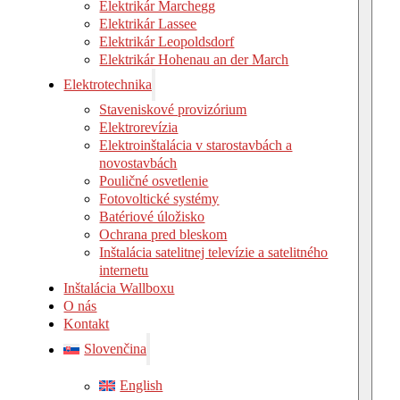
Elektrikár Marchegg
Elektrikár Lassee
Elektrikár Leopoldsdorf
Elektrikár Hohenau an der March
Elektrotechnika
Staveniskové provizórium
Elektrorevízia
Elektroinštalácia v starostavbách a
novostavbách
Pouličné osvetlenie
Fotovoltické systémy
Batériové úložisko
Ochrana pred bleskom
Inštalácia satelitnej televízie a satelitného
internetu
Inštalácia Wallboxu
O nás
Kontakt
Slovenčina
English