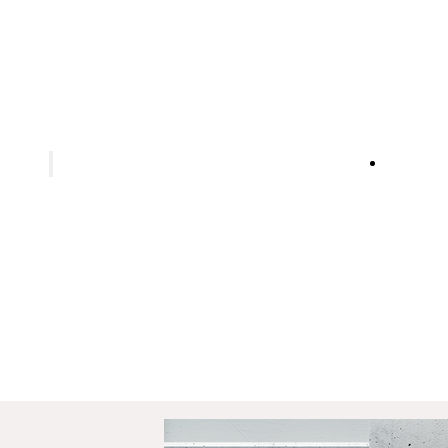
technik
Wallbox-
ustellenprovisorium
ektrobefund
ektroinstallation in Alt- und Neubau
raßenbeleuchtungen
otovoltaikanlagen
tteriespeicher
itzschutz
telliten-Fernsehen & Satelliten Internet Installationen