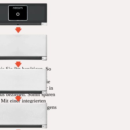
ren
 und jedem
und
.
is Sie ihn benötigen. So
r Tages- und Nachtzeit
ung. Dadurch können Sie
n und müssen weniger in
aus beziehen. Somit sparen
Mit einer integrierten
 Stromausfall Ihren eigens