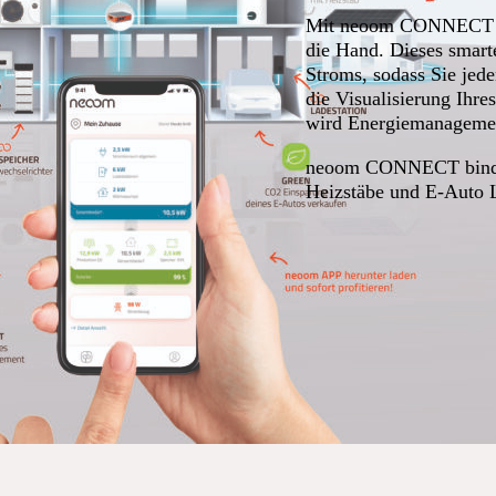
Mit neoom CONNECT neh
die Hand. Dieses smarte
Stroms, sodass Sie jed
die Visualisierung Ihre
wird Energiemanagement 
neoom CONNECT bindet
Heizstäbe und E-Auto L