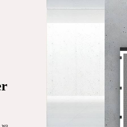
er
, wo