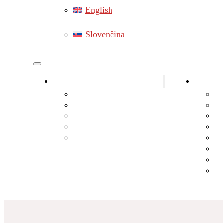
English
Slovenčina
Elektriker Bezirk Gänserndorf
Elektro
Elektriker Marchegg
Ba
Elektriker Lassee
El
Elektriker Hainburg
El
Elektriker Leopoldsdorf
St
Elektriker Hohenau an der March
Ph
Ba
Bl
Sa