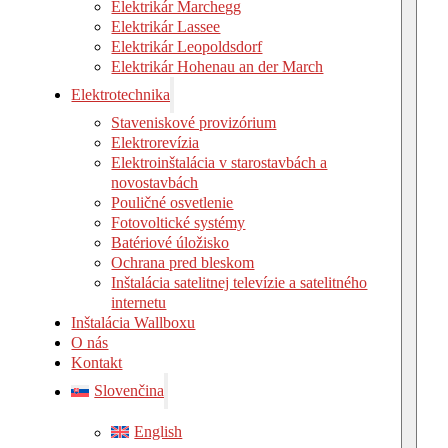
Elektrikár Marchegg
Elektrikár Lassee
Elektrikár Leopoldsdorf
Elektrikár Hohenau an der March
Elektrotechnika
Staveniskové provizórium
Elektrorevízia
Elektroinštalácia v starostavbách a
novostavbách
Pouličné osvetlenie
Fotovoltické systémy
Batériové úložisko
Ochrana pred bleskom
Inštalácia satelitnej televízie a satelitného
internetu
Inštalácia Wallboxu
O nás
Kontakt
Slovenčina
English