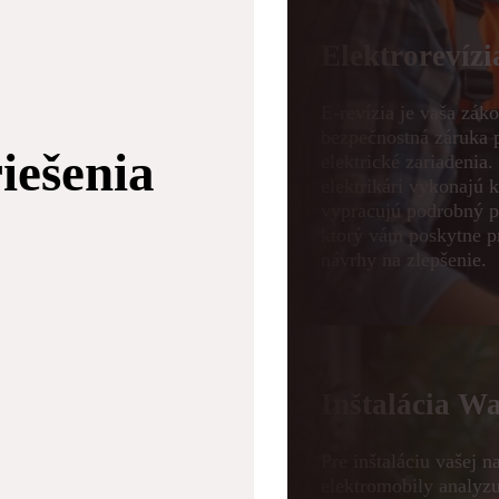
Elektrorevízi
E-revízia je vaša zá
bezpečnostná záruka 
riešenia
elektrické zariadenia.
elektrikári vykonajú k
vypracujú podrobný p
ktorý vám poskytne pr
návrhy na zlepšenie.
Inštalácia W
Pre inštaláciu vašej n
elektromobily analyz