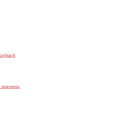
stavbách
o internetu