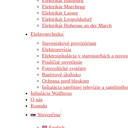
Elektrikár Hainburg
Elektrikár Marchegg
Elektrikár Lassee
Elektrikár Leopoldsdorf
Elektrikár Hohenau an der March
Elektrotechnika
Staveniskové provizórium
Elektrorevízia
Elektroinštalácia v starostavbách a novo
Pouličné osvetlenie
Fotovoltické systémy
Batériové úložisko
Ochrana pred bleskom
Inštalácia satelitnej televízie a satelitnéh
Inštalácia Wallboxu
O nás
Kontakt
Slovenčina
English