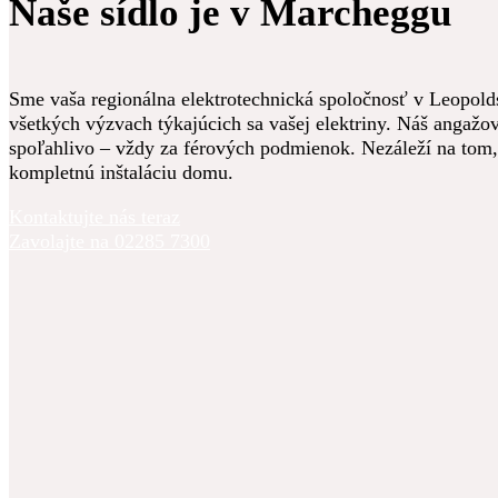
Naše sídlo je v Marcheggu
Sme vaša regionálna elektrotechnická spoločnosť v Leopolds
všetkých výzvach týkajúcich sa vašej elektriny. Náš angažov
spoľahlivo – vždy za férových podmienok. Nezáleží na tom,
kompletnú inštaláciu domu.
Kontaktujte nás teraz
Zavolajte na 02285 7300