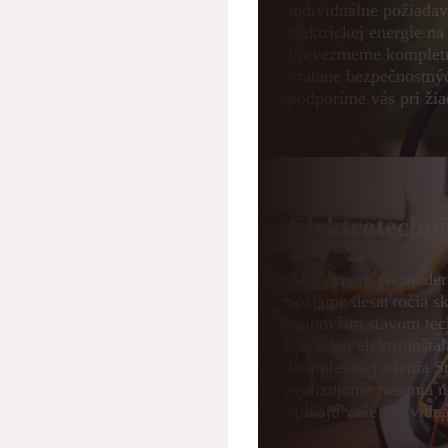
individuálne požiadav
elektrickej energie na
Prevezmeme kompletn
vrátane bezpečnostný
podporíme vás pri žia
Elektrotechn
Ako experti na moder
spájame desaťročia sk
najnovším stavom tec
klasickej elektroinšta
komplexné riešenia 
realizujeme riešenia n
spĺňajú vaše individu