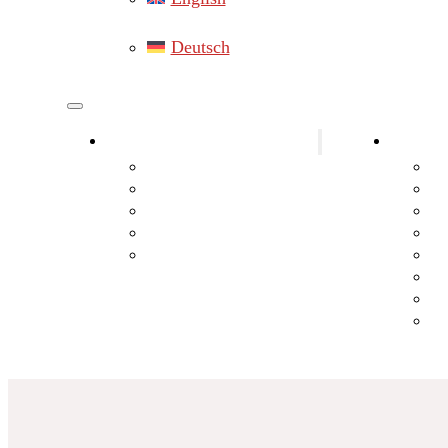
Deutsch
Elektrikár okres Gänserndorf
Elektro
Elektrikár Hainburg
St
Elektrikár Marchegg
El
Elektrikár Lassee
El
Elektrikár Leopoldsdorf
Po
Elektrikár Hohenau an der March
Fo
Ba
Oc
In