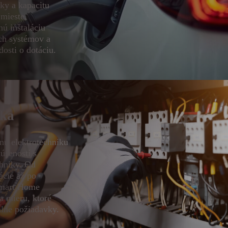
ky a kapacitu
 mieste.
ú inštaláciu
ch systémov a
dosti o dotáciu.
ika
nú elektrotechniku
úseností s
hniky. Od
lácie až po
Smart Home
a mieru, ktoré
álne požiadavky.