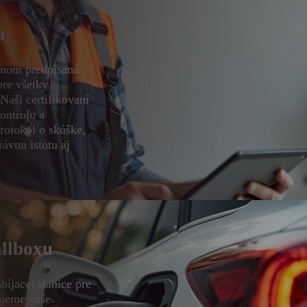
a
konom predpísaná
pre všetky
 Naši certifikovaní
ontrolu a
rotokol o skúške,
ávnu istotu aj
allboxu
abíjacej stanice pre
ujeme vaše