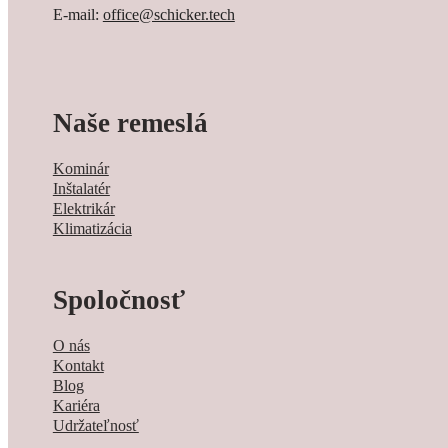
E-mail:
office@schicker.tech
Naše remeslá
Kominár
Inštalatér
Elektrikár
Klimatizácia
Spoločnosť
O nás
Kontakt
Blog
Kariéra
Udržateľnosť