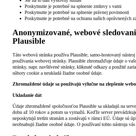
Ste na to dali výslovný súhlas
Poskytnutie je potrebné na splnenie zmluvy s vami
Poskytnutie je potrebné na splnenie právnej povinnosti
Poskytnutie je potrebné na ochranu našich oprávnených 
Anonymizované, webové sledovanie
Plausible
Táto webová stránka používa Plausible, samo-hostovaný nástro
používania webovej stránky. Plausible zhromažďuje údaje o va
stránky, napr. navštívené stránky, kliknuté odkazy a použité zar
súbory cookie a neukladá žiadne osobné údaje.
Zhromaždené údaje sa používajú výlučne na zlepšenie webo
Ukladanie dát
Údaje zhromaždené spoločnosťou Plausible sa ukladajú na serve
dobu až 10 rokov a potom sa vymažú. Keďže server prevádzkuj
neposkytujú tretím stranám a zostávajú v rámci EÚ. Údaje sú ú
neobsahujú žiadne osobné údaje. O používaní tohto nástroja vá