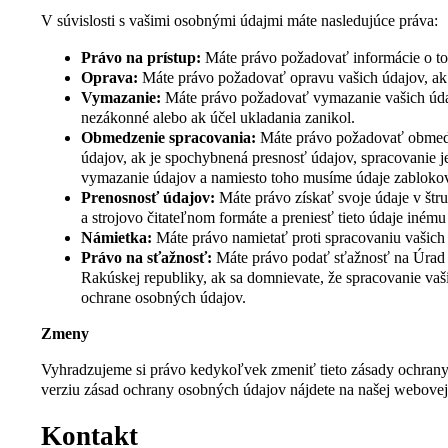
V súvislosti s vašimi osobnými údajmi máte nasledujúce práva:
Právo na prístup:
Máte právo požadovať informácie o to
Oprava:
Máte právo požadovať opravu vašich údajov, ak 
Vymazanie:
Máte právo požadovať vymazanie vašich údaj
nezákonné alebo ak účel ukladania zanikol.
Obmedzenie spracovania:
Máte právo požadovať obmedz
údajov, ak je spochybnená presnosť údajov, spracovanie 
vymazanie údajov a namiesto toho musíme údaje zabloko
Prenosnosť údajov:
Máte právo získať svoje údaje v št
a strojovo čitateľnom formáte a preniesť tieto údaje iném
Námietka:
Máte právo namietať proti spracovaniu vašich
Právo na sťažnosť:
Máte právo podať sťažnosť na Úrad
Rakúskej republiky, ak sa domnievate, že spracovanie va
ochrane osobných údajov.
Zmeny
Vyhradzujeme si právo kedykoľvek zmeniť tieto zásady ochran
verziu zásad ochrany osobných údajov nájdete na našej webovej
Kontakt