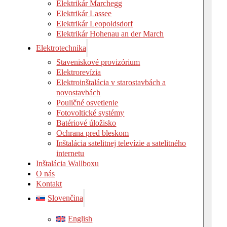
Elektrikár Marchegg
Elektrikár Lassee
Elektrikár Leopoldsdorf
Elektrikár Hohenau an der March
Elektrotechnika
Staveniskové provizórium
Elektrorevízia
Elektroinštalácia v starostavbách a
novostavbách
Pouličné osvetlenie
Fotovoltické systémy
Batériové úložisko
Ochrana pred bleskom
Inštalácia satelitnej televízie a satelitného
internetu
Inštalácia Wallboxu
O nás
Kontakt
Slovenčina
English