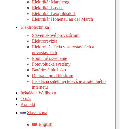
Elektrikár Marchegg
Elektrikár Lassee
Elektrikár Leopoldsdorf
Elektrikár Hohenau an der March
Elektrotechnika
Staveniskové provizórium
Elektrorevízia
Elektroinštalácia v starostavbách a
novostavbách
Pouličné osvetlenie
Fotovoltické systémy
Batériové úložisko
Ochrana pred bleskom
Inštalácia satelitnej televízie a satelitného
internetu
Inštalácia Wallboxu
O nás
Kontakt
Slovenčina
English