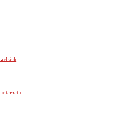
stavbách
o internetu