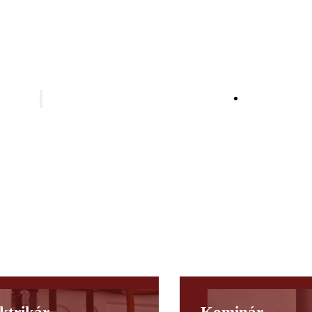
technika
Inštalácia W
aveniskové provizórium
ektrorevízia
ektroinštalácia v starostavbách a novostavbách
uličné osvetlenie
tovoltické systémy
tériové úložisko
hrana pred bleskom
štalácia satelitnej televízie a satelitného internetu