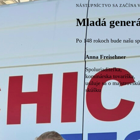
NÁSTUPNÍCTVO SA ZAČÍNA 
Mladá generá
Po 148 rokoch bude našu sp
Anna Freisehner
Spoluriaditeľka,
kominárska tovariška,
usiluje sa o majstrovskú
skúšku