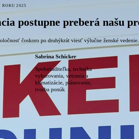
V ROKU 2025
cia postupne preberá našu pr
oločnosť čoskoro po druhýkrát viesť výlučne ženské vedenie.
Sabrina Schicker
Spoluriaditeľka, technika
vykurovania, vetrania a
klimatizácie, plánovanie,
tvorba ponúk