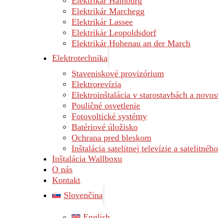
Elektrikár Hainburg
Elektrikár Marchegg
Elektrikár Lassee
Elektrikár Leopoldsdorf
Elektrikár Hohenau an der March
Elektrotechnika
Staveniskové provizórium
Elektrorevízia
Elektroinštalácia v starostavbách a novo
Pouličné osvetlenie
Fotovoltické systémy
Batériové úložisko
Ochrana pred bleskom
Inštalácia satelitnej televízie a satelitnéh
Inštalácia Wallboxu
O nás
Kontakt
Slovenčina
English