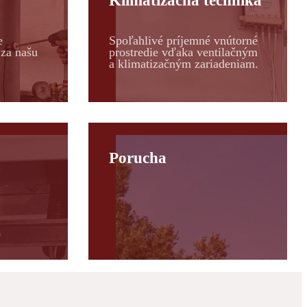
Klimatizačná technika
e
Spoľahlivé príjemné vnútorné
za našu
prostredie vďaka ventilačným
a klimatizačným zariadeniam.
Porucha