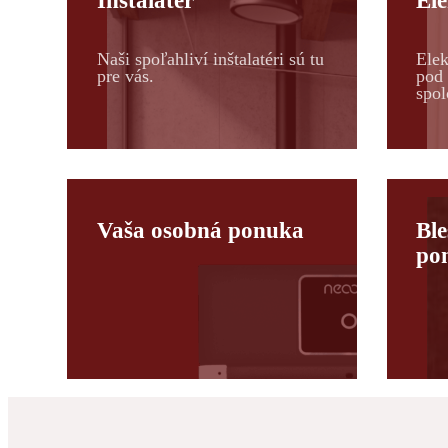
Inštalatér
Ele
Naši spoľahliví inštalatéri sú tu
Elek
pre vás.
pod 
spol
Vaša osobná ponuka
Ble
po