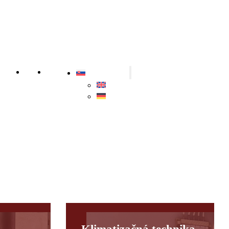
allboxu
O nás
Kontakt
Slovenčina
English
Deutsch