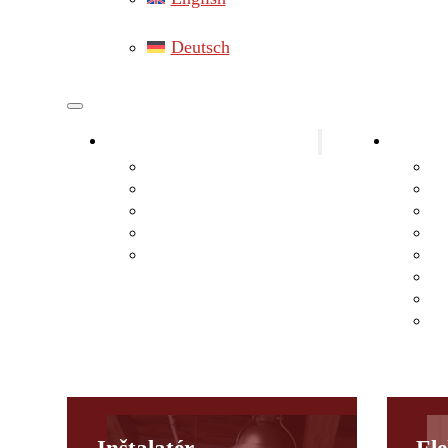
Deutsch
Elektrikár okres Gänserndorf
Elektro
Elektrikár Hainburg
St
Elektrikár Marchegg
El
Elektrikár Lassee
El
Elektrikár Leopoldsdorf
Po
Elektrikár Hohenau an der March
Fo
Ba
Oc
In