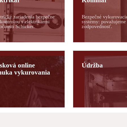
ktrikár
Kominár
trické zariadenia bezpečne
Bezpečné vykurovaci
kontrolou s elektrikármi
systémy: považujeme 
očnosti Schicker.
zodpovednosť.
sková online
Údržba
nuka vykurovania