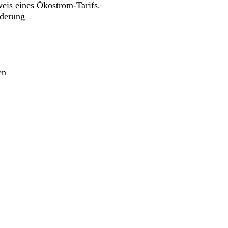
eis eines Ökostrom-Tarifs.
rderung
en