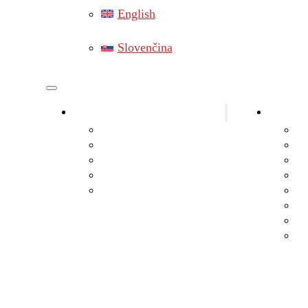
English
Slovenčina
Elektriker Bezirk Gänserndorf
Elektro
Elektriker Marchegg
Ba
Elektriker Lassee
El
Elektriker Hainburg
El
Elektriker Leopoldsdorf
St
Elektriker Hohenau an der March
Ph
Ba
Bl
Sa