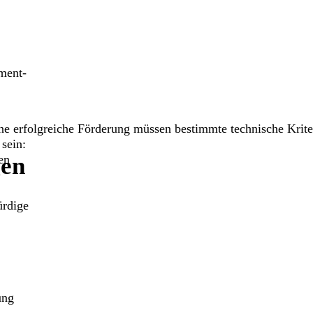
ment-
ne erfolgreiche Förderung müssen bestimmte technische Krite
 sein:
en
gen
ürdige
ung