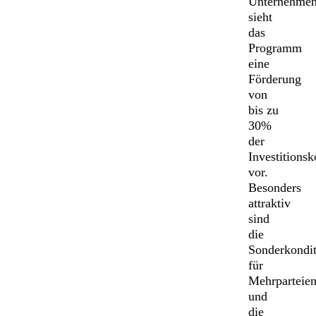
Unternehme
sieht
das
Programm
eine
Förderung
von
bis zu
30%
der
Investitionsk
vor.
Besonders
attraktiv
sind
die
Sonderkondi
für
Mehrparteien
und
die