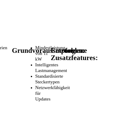
rien
Mindestleistung
Grundvoraussetzungen:
Empfohlene
von 11
Zusatzfeatures:
kW
Intelligentes
Lastmanagement
Standardisierte
Steckertypen
Netzwerkfähigkeit
für
Updates