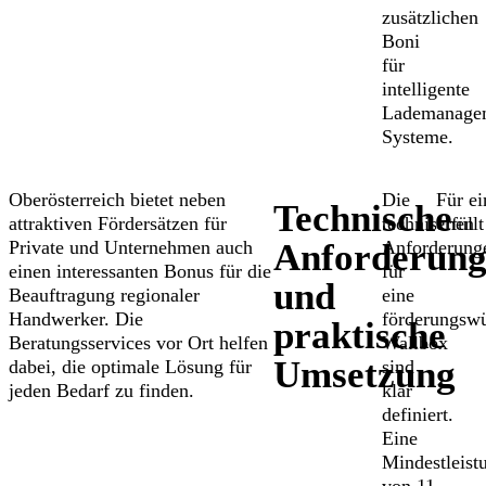
zusätzlichen
Boni
für
intelligente
Lademanage
Systeme.
Oberösterreich bietet neben
Die
Für ei
Technische
attraktiven Fördersätzen für
technischen
erfüllt
Private und Unternehmen auch
Anforderung
Anforderun
einen interessanten Bonus für die
für
und
Beauftragung regionaler
eine
Handwerker. Die
förderungsw
praktische
Beratungsservices vor Ort helfen
Wallbox
Umsetzung
dabei, die optimale Lösung für
sind
jeden Bedarf zu finden.
klar
definiert.
Eine
Mindestleist
von 11