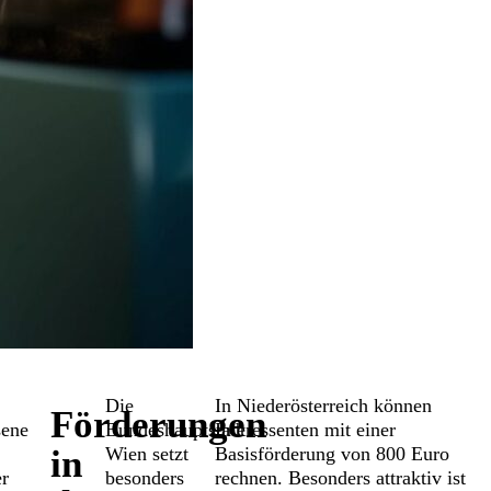
Die
In Niederösterreich können
Förderungen
sene
Bundeshauptstadt
Interessenten mit einer
Wien setzt
Basisförderung von 800 Euro
in
er
besonders
rechnen. Besonders attraktiv ist