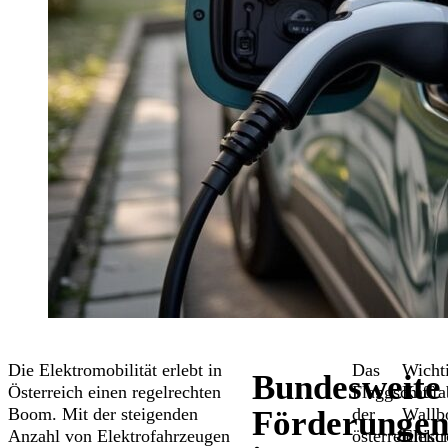
Die Elektromobilität erlebt in
Das
Wichti
Bundesweite
Österreich einen regelrechten
Flaggschiff
Kaufa
Boom. Mit der steigenden
der
Wallbo
Förderunge
Anzahl von Elektrofahrzeugen
österreichisc
Elektr