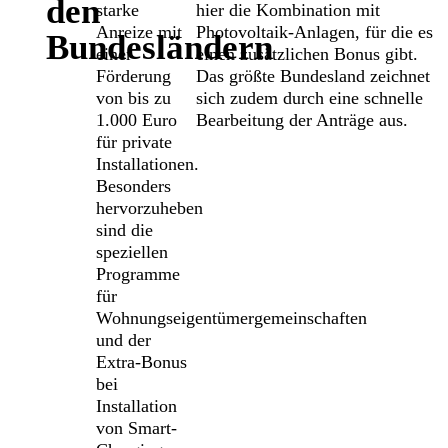
den
starke
hier die Kombination mit
Anreize mit
Photovoltaik-Anlagen, für die es
Bundesländern
einer
einen zusätzlichen Bonus gibt.
Förderung
Das größte Bundesland zeichnet
von bis zu
sich zudem durch eine schnelle
1.000 Euro
Bearbeitung der Anträge aus.
für private
Installationen.
Besonders
hervorzuheben
sind die
speziellen
Programme
für
Wohnungseigentümergemeinschaften
und der
Extra-Bonus
bei
Installation
von Smart-