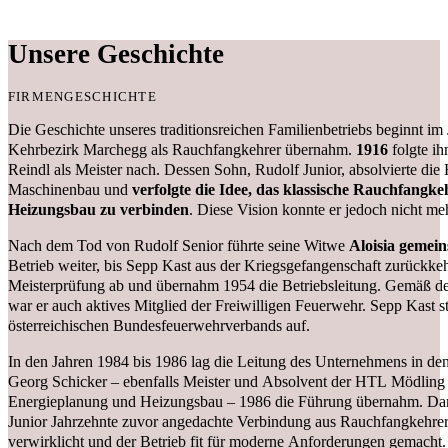
Unsere Geschichte
FIRMENGESCHICHTE
Die Geschichte unseres traditionsreichen Familienbetriebs beginnt im
Kehrbezirk Marchegg als Rauchfangkehrer übernahm.
1916
folgte i
Reindl als Meister nach. Dessen Sohn, Rudolf Junior, absolvierte d
Maschinenbau und
verfolgte die Idee, das klassische Rauchfang
Heizungsbau zu verbinden
. Diese Vision konnte er jedoch nicht meh
Nach dem Tod von Rudolf Senior führte seine Witwe
Aloisia gemein
Betrieb weiter, bis Sepp Kast aus der Kriegsgefangenschaft zurückkeh
Meisterprüfung ab und übernahm 1954 die Betriebsleitung. Gemäß der
war er auch aktives Mitglied der Freiwilligen Feuerwehr. Sepp Kast s
österreichischen Bundesfeuerwehrverbands auf.
In den Jahren 1984 bis 1986 lag die Leitung des Unternehmens in d
Georg Schicker – ebenfalls Meister und Absolvent der HTL Mödling
Energieplanung und Heizungsbau – 1986 die Führung übernahm. Dami
Junior Jahrzehnte zuvor angedachte Verbindung aus Rauchfangkehr
verwirklicht und der Betrieb fit für moderne Anforderungen gemacht.