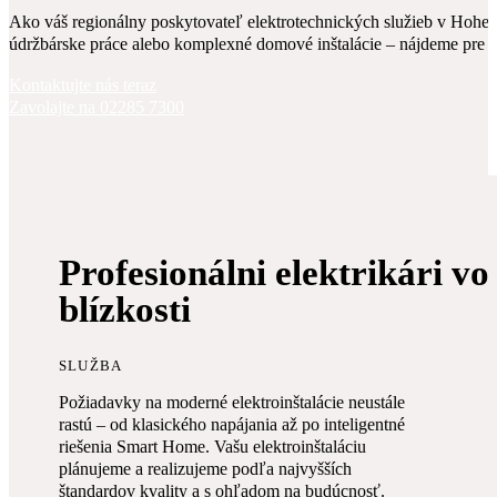
Ako váš regionálny poskytovateľ elektrotechnických služieb v Hohen
údržbárske práce alebo komplexné domové inštalácie – nájdeme pre v
Kontaktujte nás teraz
Zavolajte na 02285 7300
Profesionálni elektrikári vo
blízkosti
SLUŽBA
Požiadavky na moderné elektroinštalácie neustále
rastú – od klasického napájania až po inteligentné
riešenia Smart Home. Vašu elektroinštaláciu
plánujeme a realizujeme podľa najvyšších
štandardov kvality a s ohľadom na budúcnosť.