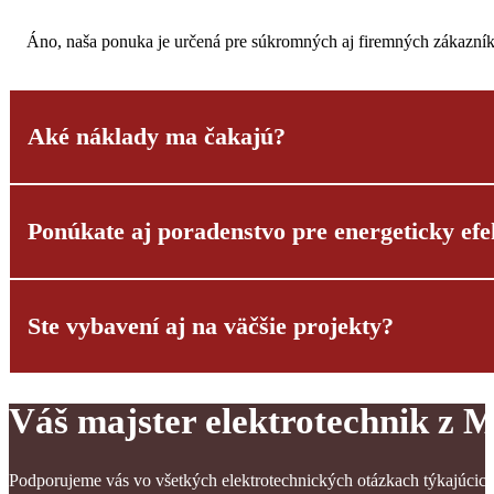
Áno, naša ponuka je určená pre súkromných aj firemných zákazník
Aké náklady ma čakajú?
Ponúkate aj poradenstvo pre energeticky efe
Transparentnosť je pre nás dôležitá! Pre štandardné služby máme
prediskutujeme pred začatím prác.
Ste vybavení aj na väčšie projekty?
Áno, optimalizácia vašej elektroinštalácie z hľadiska energetickej
• LED osvetľovacích systémov
• Inteligentných riadiacich systémov
Váš majster elektrotechnik z 
Absolútne! Náš kvalifikovaný tím je výborne vybavený na projek
vybavením pre profesionálnu realizáciu. Referencie vám radi posk
• Riešení Smart Home
Podporujeme vás vo všetkých elektrotechnických otázkach týkajúci
• Potenciálu úspory energie