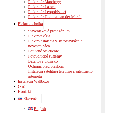
Elektrikár Marchegg
Elektrikár Lassee
Elektrikár Leopoldsdorf
Elektrikár Hohenau an der March
Elektrotechnika
Staveniskové provizórium
Elektrorevízia
Elektroinštalácia v starostavbách a
novostavbách
Pouličné osvetlenie
Fotovoltické systémy
Batériové úložisko
Ochrana pred bleskom
Inštalácia satelitnej televízie a satelitného
internetu
Inštalácia Wallboxu
O nás
Kontakt
Slovenčina
English