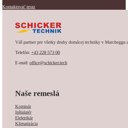
Kontaktovať teraz
• Možností financovania
Dohodnite si bezplatnú konzultáciu!
Váš partner pre všetky druhy domácej techniky v Marcheggu a
Telefón:
+43 228 573 00
E-mail:
office@schicker.tech
Naše remeslá
Kominár
Inštalatér
Elektrikár
Klimatizácia